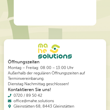
Professionelle Reparatur von
M
Hardware für eine Vielzahl von IT-
Geräten, wie PCs, Laptops, Mac’s,
Gaming PCs und Spielekonsolen. Wir
machen Ihre IT schnell wieder
Öffnungszeiten
startklar.
Montag – Freitag:
08:00 – 13:00
Uhr
Außerhalb der regulären Öffnungszeiten auf
Weitere Infos
Terminvereinbarung.
Dienstag Nachmittag geschlossen!
Kontaktieren Sie uns!
0720 / 89 50 42
office@mahe.solutions
Gleinstätten 68, 8443 Gleinstätten